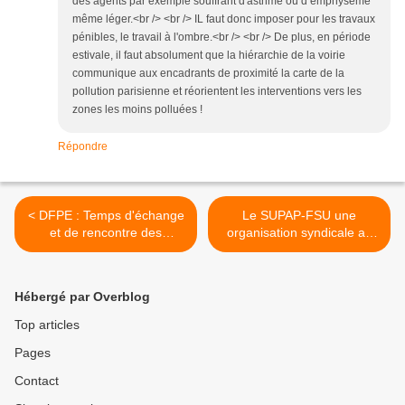
des agents par exemple souffrant d'asthme ou d’emphysème
même léger.<br /> <br /> IL faut donc imposer pour les travaux
pénibles, le travail à l'ombre.<br /> <br /> De plus, en période
estivale, il faut absolument que la hiérarchie de la voirie
communique aux encadrants de proximité la carte de la
pollution parisienne et réorientent les interventions vers les
zones les moins polluées !
Répondre
< DFPE : Temps d'échange
Le SUPAP-FSU une
et de rencontre des
organisation syndicale au
agent.es en visio Vendredi
service des agents de la
17 juin 13h-17h
DPMP >
Hébergé par Overblog
Top articles
Pages
Contact