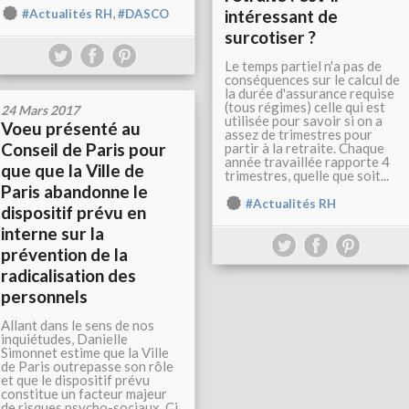
,
intéressant de
#Actualités RH
#DASCO
surcotiser ?
Le temps partiel n'a pas de
conséquences sur le calcul de
la durée d'assurance requise
(tous régimes) celle qui est
24 Mars 2017
utilisée pour savoir si on a
Voeu présenté au
assez de trimestres pour
Conseil de Paris pour
partir à la retraite. Chaque
année travaillée rapporte 4
que que la Ville de
trimestres, quelle que soit...
Paris abandonne le
#Actualités RH
dispositif prévu en
interne sur la
prévention de la
radicalisation des
personnels
Allant dans le sens de nos
inquiétudes, Danielle
Simonnet estime que la Ville
de Paris outrepasse son rôle
et que le dispositif prévu
constitue un facteur majeur
de risques psycho-sociaux. Ci