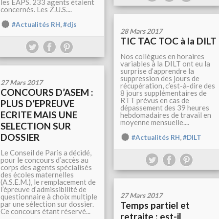
les EAPS. 233 agents étaient
concernés. Les Z.U.S....
,
#Actualités RH
#djs
28 Mars 2017
TIC TAC TOC à la DILT
Nos collègues en horaires
variables à la DILT ont eu la
surprise d’apprendre la
suppression des jours de
27 Mars 2017
récupération, c’est-à-dire des
CONCOURS D’ASEM :
8 jours supplémentaires de
RTT prévus en cas de
PLUS D’EPREUVE
dépassement des 39 heures
ECRITE MAIS UNE
hebdomadaires de travail en
moyenne mensuelle....
SELECTION SUR
DOSSIER
,
#Actualités RH
#DILT
Le Conseil de Paris a décidé,
pour le concours d’accès au
corps des agents spécialisés
des écoles maternelles
(A.S.E.M.), le remplacement de
l’épreuve d’admissibilité de
27 Mars 2017
questionnaire à choix multiple
par une sélection sur dossier.
Temps partiel et
Ce concours étant réservé...
retraite : est-il