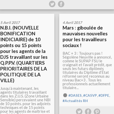
5 Avril 2017
4 Avril 2017
N.B.I. (NOUVELLE
Mars : giboulée de
BONIFICATION
mauvaises nouvelles
INDICIAIRE) de 10
pour les travailleurs
points ou 15 points
sociaux !
pour les agents de la
BAC + 3 : Toujours pas !
DJS travaillant sur les
Ségolène Neuville a annoncé,
comme le SUPAP FSU le
Q.P.P.V. (QUARTIERS
craignait et l’avait prédit, que
PRIORITAIRES DE LA
seuls les futurs diplômés
titulaires du Diplôme d’État
POLITIQUE DE LA
réformé seront reconnus au
VILLE)
niveau Bac+3 . Tous les
professionnels actuellement
titulaire...
Jusqu’à maintenant, les
agents titulaires travaillant
,
,
,
#DASES
#CASVP
#DFPE
dans les Z.U.S. (Zone Urbaine
Sensible) percevaient une NBI
#Actualités RH
de 10 points. pour les adjoints
techniques et de 15 points
pour les agents de maîtrise et