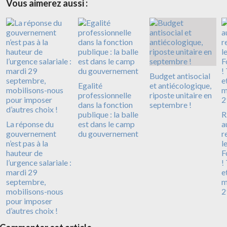
Vous aimerez aussi :
Budget antisocial
Egalité
et antiécologique,
professionnelle
riposte unitaire en
dans la fonction
septembre !
publique : la balle
R
La réponse du
est dans le camp
a
gouvernement
du gouvernement
r
n’est pas à la
l
hauteur de
F
l’urgence salariale :
!
mardi 29
e
septembre,
m
mobilisons-nous
2
pour imposer
d’autres choix !