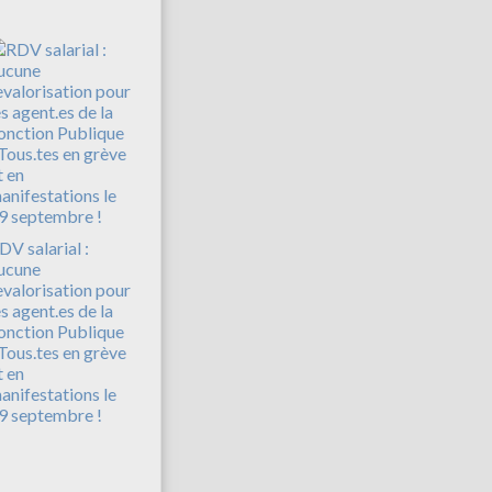
DV salarial :
ucune
evalorisation pour
es agent.es de la
onction Publique
 Tous.tes en grève
t en
anifestations le
9 septembre !