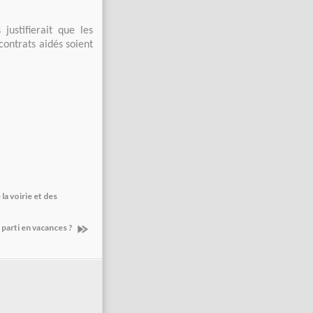
ustifierait que les
contrats aidés soient
la voirie et des
 parti en vacances ?