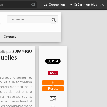
Connexion
+
Créer mon blog
,
Contact
blié par
SUPAP-FSU
quelles
 au second semestre,
oi et à la formation
0
éfets d’en finir pour
Repost
s et de restreindre
rtaines associations.
 secteur marchand, il
ts d’accompagnement