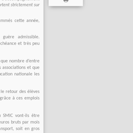
ortent strictement sur
rammés cette année,
 guère admissible.
échéance et très peu
t que nombre d’entre
s associations et que
ucation nationale les
le retour des élèves
grâce à ces emplois
 SMIC vont-ils être
euros bruts par mois
nsport, soit en gros