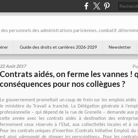
des personnels des administrations parisiennes, combatif, déterminé
érer
Guide des droits et carrières 2026-2029
Newsletter
22 Août 2017
Pu
Contrats aidés, on ferme les vannes ! 
conséquences pour nos collègues ?
Le gouvernement promettait un coup de frein sur les emplois aidés
le ministère du Travail a tranché. La Délégation générale à l’empl
professionnelle – qui dépend de la rue de Grenelle – demande aux pr
cette année avec les contrats aidés à destination des entreprise
fermement ceux réservés à l’Etat, aux collectivités locales et à ce
Pour les contrats uniques d’insertion (Contrats Initiative Emploi) du
est ainsi «
demandé de stopper les prescriptions
». Pour les contra