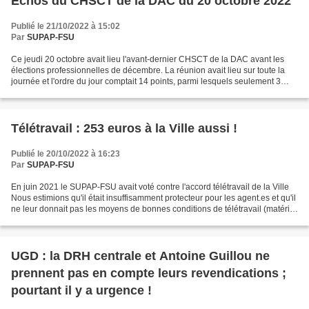
Échos du CHSCT de la DAC du 20 octobre 2022
Publié le 21/10/2022 à 15:02
Par
SUPAP-FSU
Ce jeudi 20 octobre avait lieu l'avant-dernier CHSCT de la DAC avant les
élections professionnelles de décembre. La réunion avait lieu sur toute la
journée et l'ordre du jour comptait 14 points, parmi lesquels seulement 3
étaient soumis au vote du CHSCT...
Télétravail : 253 euros à la Ville aussi !
Publié le 20/10/2022 à 16:23
Par
SUPAP-FSU
En juin 2021 le SUPAP-FSU avait voté contre l'accord télétravail de la Ville
Nous estimions qu'il était insuffisamment protecteur pour les agent.es et qu'il
ne leur donnait pas les moyens de bonnes conditions de télétravail (matériel
informatique, assises...
UGD : la DRH centrale et Antoine Guillou ne
prennent pas en compte leurs revendications ;
pourtant il y a urgence !