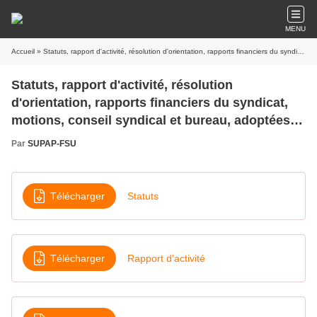
MENU
Accueil
» Statuts, rapport d'activité, résolution d'orientation, rapports financiers du syndicat, motions, conseil syndical et bureau, adoptées au congrès des 26 et 27 juin 2023
Statuts, rapport d'activité, résolution
d'orientation, rapports financiers du syndicat,
motions, conseil syndical et bureau, adoptées
au congrès des 26 et 27 juin 2023
Par
SUPAP-FSU
Télécharger
Statuts
Télécharger
Rapport d'activité