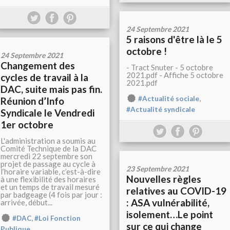
24 Septembre 2021
5 raisons d'être là le 5
octobre !
24 Septembre 2021
Changement des
- Tract Snuter - 5 octobre
2021.pdf - Affiche 5 octobre
cycles de travail à la
2021.pdf
DAC, suite mais pas fin.
,
#Actualité sociale
Réunion d’Info
#Actualité syndicale
Syndicale le Vendredi
1er octobre
L'administration a soumis au
Comité Technique de la DAC
mercredi 22 septembre son
projet de passage au cycle à
23 Septembre 2021
l’horaire variable, c’est-à-dire
Nouvelles règles
à une flexibilité des horaires
et un temps de travail mesuré
relatives au COVID-19
par badgeage (4 fois par jour :
: ASA vulnérabilité,
arrivée, début...
isolement…Le point
,
#DAC
#Loi Fonction
sur ce qui change
Publique