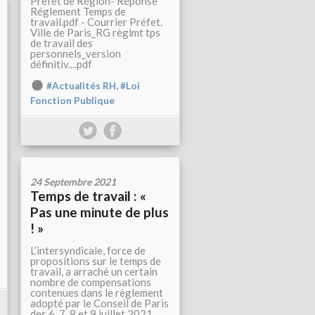
Prefet de Région- Réponse
Réglement Temps de
travail.pdf - Courrier Préfet.
Ville de Paris_RG règlmt tps
de travail des
personnels_version
définitiv....pdf
,
#Actualités RH
#Loi
Fonction Publique
24 Septembre 2021
Temps de travail : «
Pas une minute de plus
! »
L’intersyndicale, force de
propositions sur le temps de
travail, a arraché un certain
nombre de compensations
contenues dans le règlement
adopté par le Conseil de Paris
des 6, 7, 8 et 9 juillet 2021.