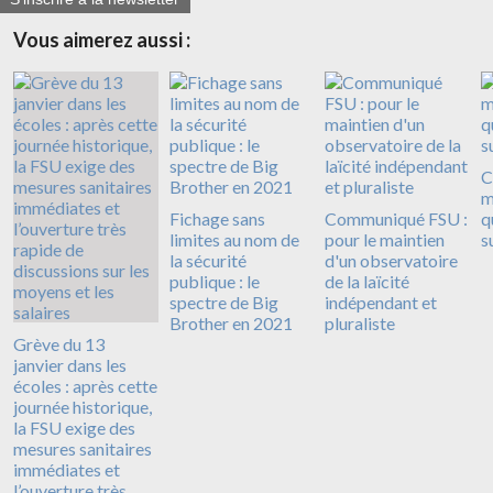
Vous aimerez aussi :
C
m
Fichage sans
Communiqué FSU :
q
limites au nom de
pour le maintien
s
la sécurité
d'un observatoire
publique : le
de la laïcité
spectre de Big
indépendant et
Brother en 2021
pluraliste
Grève du 13
janvier dans les
écoles : après cette
journée historique,
la FSU exige des
mesures sanitaires
immédiates et
l’ouverture très