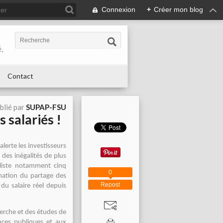
Connexion
+
Créer mon blog
,
Contact
blié par
SUPAP-FSU
 salariés !
lerte les investisseurs
à des inégalités de plus
 liste notamment cinq
0
rmation du partage des
Repost
du salaire réel depuis
herche et des études de
nces publiques et aux