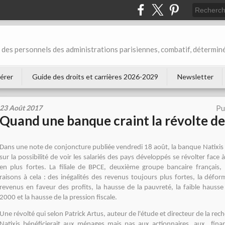
des personnels des administrations parisiennes, combatif, déterminé
érer
Guide des droits et carrières 2026-2029
Newsletter
23 Août 2017
Pu
Quand une banque craint la révolte des
Dans une note de conjoncture publiée vendredi 18 août, la banque Natixis a
sur la possibilité de voir les salariés des pays développés se révolter face 
en plus fortes. La filiale de BPCE, deuxième groupe bancaire français,
raisons à cela : des inégalités des revenus toujours plus fortes, la défo
revenus en faveur des profits, la hausse de la pauvreté, la faible hausse 
2000 et la hausse de la pression fiscale.
Une révolté qui selon Patrick Artus, auteur de l'étude et directeur de la rec
Natixis bénéficierait aux ménages mais pas aux actionnaires, aux fina