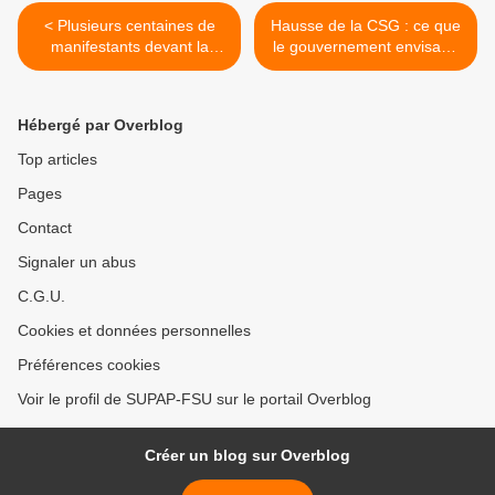
< Plusieurs centaines de
Hausse de la CSG : ce que
manifestants devant la
le gouvernement envisage
Mairie du 20ème contre la
pour les fonctionnaires >
répression antisyndicale
Hébergé par Overblog
Top articles
Pages
Contact
Signaler un abus
C.G.U.
Cookies et données personnelles
Préférences cookies
Voir le profil de SUPAP-FSU sur le portail Overblog
Créer un blog sur Overblog