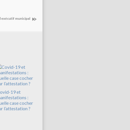
 exécutif municipal
ovid-19 et
anifestations :
uelle case cocher
ur l’attestation ?