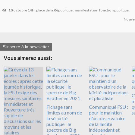
10 octobre 14H, place de la République : manifestation fonction publique
Nouvel
S'inscrire à la newsletter
Vous aimerez aussi :
C
m
Fichage sans
Communiqué FSU :
q
limites au nom de
pour le maintien
s
la sécurité
d'un observatoire
publique : le
de la laïcité
spectre de Big
indépendant et