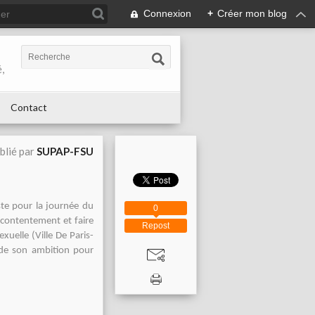
Connexion
+
Créer mon blog
,
Contact
blié par
SUPAP-FSU
ste pour la journée du
0
écontentement et faire
Repost
xuelle (Ville De Paris-
 de son ambition pour