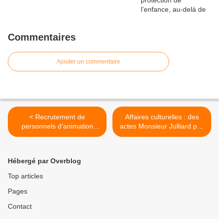
Commentaires
Ajouter un commentaire
< Recrutement de
Affaires culturelles : des
personnels d'animation
actes Monsieur Julliard pas
effectué par les REV pour
des discours ! >
les cellules de
remplacement : faut pas
Hébergé par Overblog
pousser !!!
Top articles
Pages
Contact