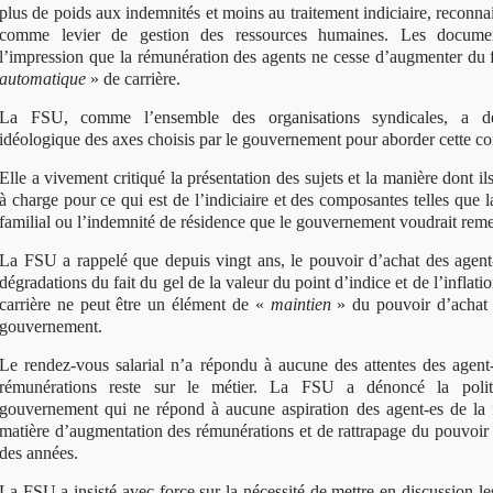
plus de poids aux indemnités et moins au traitement indiciaire, reconnai
comme levier de gestion des ressources humaines. Les documen
l’impression que la rémunération des agents ne cesse d’augmenter du 
automatique
» de carrière.
La FSU, comme l’ensemble des organisations syndicales, a dé
idéologique des axes choisis par le gouvernement pour aborder cette co
Elle a vivement critiqué la présentation des sujets et la manière dont ils
à charge pour ce qui est de l’indiciaire et des composantes telles que
familial ou l’indemnité de résidence que le gouvernement voudrait reme
La FSU a rappelé que depuis vingt ans, le pouvoir d’achat des agent
dégradations du fait du gel de la valeur du point d’indice et de l’inflat
carrière ne peut être un élément de «
maintien
» du pouvoir d’achat 
gouvernement.
Le rendez-vous salarial n’a répondu à aucune des attentes des agent-
rémunérations reste sur le métier. La FSU a dénoncé la politi
gouvernement qui ne répond à aucune aspiration des agent-es de la 
matière d’augmentation des rémunérations et de rattrapage du pouvoir
des années.
La FSU a insisté avec force sur la nécessité de mettre en discussion le