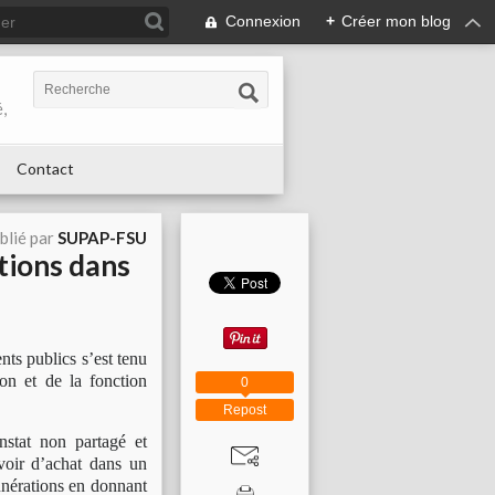
Connexion
+
Créer mon blog
,
Contact
blié par
SUPAP-FSU
tions dans
nts publics s’est tenu
tion et de la fonction
0
Repost
nstat non partagé et
uvoir d’achat dans un
unérations en donnant