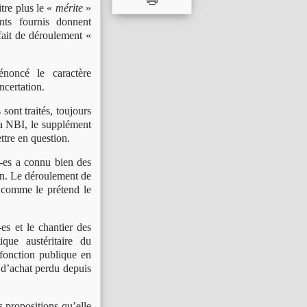
tre plus le «
mérite
»
ts fournis donnent
fait de déroulement «
noncé le caractère
ncertation.
 sont traités, toujours
 la NBI, le supplément
ttre en question.
-es a connu bien des
ion. Le déroulement de
comme le prétend le
es et le chantier des
que austéritaire du
fonction publique en
 d’achat perdu depuis
s propositions qu’elle