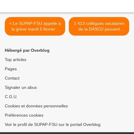
< Le SUPAP-FSU appelle à
1 413 collègues vacataires
la grève mardi 5 février à
de la DASCO peuvent
14h à l'Hotel de Ville
bénéficier du forfait APS
annuel et des prestations
de l'AGOSPAP en 2019 >
Hébergé par Overblog
Top articles
Pages
Contact
Signaler un abus
C.G.U.
Cookies et données personnelles
Préférences cookies
Voir le profil de SUPAP-FSU sur le portail Overblog