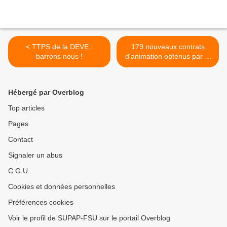
< TTPS de la DEVE :
179 nouveaux contrats
barrons nous !
d'animation obtenus par le
SUPAP-FSU pour la
prochaine rentrée >
Hébergé par Overblog
Top articles
Pages
Contact
Signaler un abus
C.G.U.
Cookies et données personnelles
Préférences cookies
Voir le profil de SUPAP-FSU sur le portail Overblog