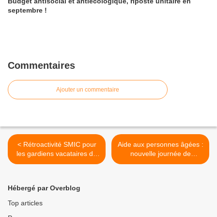
Budget antisocial et antiécologique, riposte unitaire en
septembre !
Commentaires
Ajouter un commentaire
< Rétroactivité SMIC pour
Aide aux personnes âgées :
les gardiens vacataires de
nouvelle journée de
la DASCO : énorme
mobilisation syndicale le 8
cafouillage !
octobre >
Hébergé par Overblog
Top articles