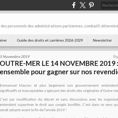
des personnels des administrations parisiennes, combatif, déterminé
érer
Guide des droits et carrières 2026-2029
Newsletter
5 Novembre 2019
Pu
OUTRE-MER LE 14 NOVEMBRE 2019 : 
ensemble pour gagner sur nos revendi
Emmanuel Macron et plus largement son gouvernement entendent
significatifs et inacceptables s’agissant des droits des originaires d’Outre-me
C’est par modification du décret et sans discussions avec les organisat
entendent supprimer le droit aux congés bonifiés. C’est dans ce sens qu
serait adopté avant la fin de l’année 2019 !