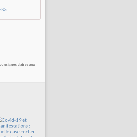
ERS
consignes claires aux