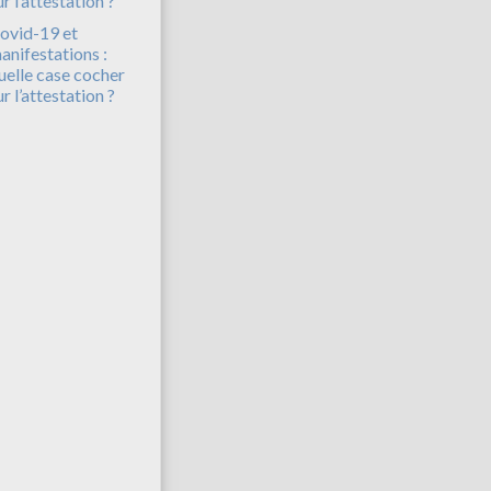
ovid-19 et
anifestations :
uelle case cocher
ur l’attestation ?