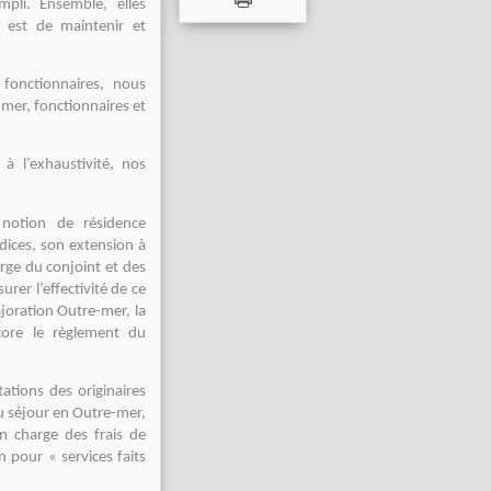
mpli. Ensemble, elles
f est de maintenir et
 fonctionnaires, nous
-mer, fonctionnaires et
à l’exhaustivité, nos
notion de résidence
ndices, son extension à
arge du conjoint et des
er l’effectivité de ce
joration Outre-mer, la
core le règlement du
tions des originaires
du séjour en Outre-mer,
en charge des frais de
n pour « services faits