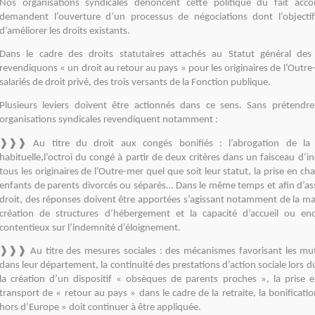
Nos organisations syndicales dénoncent cette politique du fait acco
demandent l’ouverture d’un processus de négociations dont l’objecti
d’améliorer les droits existants.
Dans le cadre des droits statutaires attachés au Statut général des
revendiquons « un droit au retour au pays » pour les originaires de l’Outre
salariés de droit privé, des trois versants de la Fonction publique.
Plusieurs leviers doivent être actionnés dans ce sens. Sans prétendre 
organisations syndicales revendiquent notamment :
❱❱❱ Au titre du droit aux congés bonifiés : l’abrogation de la 
habituelle,l’octroi du congé à partir de deux critères dans un faisceau d’i
tous les originaires de l’Outre-mer quel que soit leur statut, la prise en ch
enfants de parents divorcés ou séparés… Dans le même temps et afin d’assur
droit, des réponses doivent être apportées s’agissant notamment de la ma
création de structures d’hébergement et la capacité d’accueil ou en
contentieux sur l’indemnité d’éloignement.
❱❱❱ Au titre des mesures sociales : des mécanismes favorisant les muta
dans leur département, la continuité des prestations d’action sociale lors 
la création d’un dispositif « obsèques de parents proches », la prise 
transport de « retour au pays » dans le cadre de la retraite, la bonificatio
hors d’Europe » doit continuer à être appliquée.