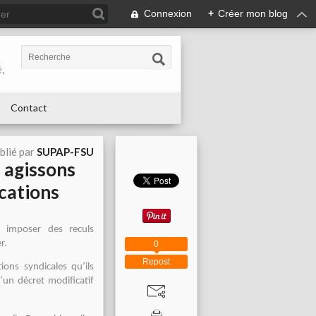
Connexion
+
Créer mon blog
,
Contact
blié par
SUPAP-FSU
agissons
cations
 imposer des reculs
r.
0
Repost
ions syndicales qu’ils
’un décret modificatif