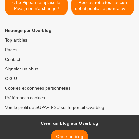
< Le Pipeau remplace le
Réseau retraites : aucun
Pivot, rien n'a changé !
débat public ne pourra avoir
lieu sereinement sans le
retrait de ce projet ! >
Hébergé par Overblog
Top articles
Pages
Contact
Signaler un abus
C.G.U.
Cookies et données personnelles
Préférences cookies
Voir le profil de SUPAP-FSU sur le portail Overblog
Créer un blog sur Overblog
Créer un blog