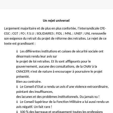
Un rejet universel
Largement majoritaire et de plus en plus confortée, l’intersyndicale
CFE-
CGC ; CGT ; FO ; F.S.U ; SOLIDAIRES ; FIDL ; MNL ; UNEF ; UNL
renouvelle
son exigence du retrait du projet de réforme des retraites. Le rejet de ce
texte est grandissant :
ü
Les différentes institutions et caisses de sécurité sociale ont
désormais rendu leur avis sur
le projet de loi retraites. Et ils sont affligeants pour le
gouvernement, aucune des consultations, de la CNAV à la
CNNCEFP, n’est de nature à encourager à poursuivre le projet
présenté.
Bien au contraire.
ü
Le Conseil d’Etat a rendu un avis d’une violence extraordinaire,
pointant des insuffisances,
des lacunes et des problèmes institutionnels. Du jamais vu !
ü
Le Conseil Supérieur de la Fonction Militaire a lui aussi rendu un
avis négatif. Un fait rare !
ü
100 % des barreaux et pratiquement toutes les professions