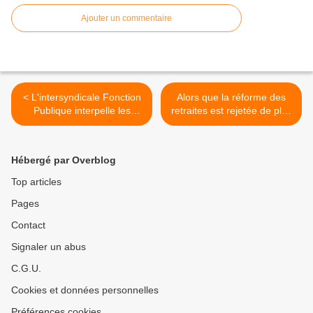
Ajouter un commentaire
< L'intersyndicale Fonction
Alors que la réforme des
Publique interpelle les
retraites est rejetée de plus
candidats à la mairie de
en plus largement, on
Paris !
continue, tous ensemble,
jusqu’au retrait ! >
Hébergé par Overblog
Top articles
Pages
Contact
Signaler un abus
C.G.U.
Cookies et données personnelles
Préférences cookies