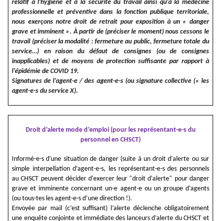
relatif à l'hygiène et à la sécurité du travail ainsi qu'à la médecine
professionnelle et préventive dans la fonction publique territoriale,
nous exerçons notre droit de retrait pour exposition à un « danger
grave et imminent ». À partir de (préciser le moment) nous cessons le
travail (préciser la modalité : fermeture au public, fermeture totale du
service…) en raison du défaut de consignes (ou de consignes
inapplicables) et de moyens de protection suffisante par rapport à
l’épidémie de COVID 19.
Signatures de l’agent-e / des agent-e-s (ou signature collective (« les
agent-e-s du service X).
Droit d’alerte mode d’emploi (pour les représentant-e-s du
personnel en CHSCT)
Informé-e-s d'une situation de danger (suite à un droit d'alerte ou sur
simple interpellation d’agent-e-s, les représentant-e-s des personnels
au CHSCT peuvent décider d'exercer leur "droit d'alerte" pour danger
grave et imminente concernant un-e agent-e ou un groupe d’agents
(ou tous-tes les agent-e-s d’une direction !).
Envoyée par mail (c’est suffisant) l’alerte déclenche obligatoirement
une enquête conjointe et immédiate des lanceurs d’alerte du CHSCT et