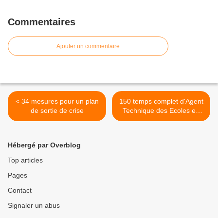
Commentaires
Ajouter un commentaire
< 34 mesures pour un plan
150 temps complet d'Agent
de sortie de crise
Technique des Ecoles en
renfort pour 6 mois suite à
l'alerte du SUPAP-FSU sur
le nettoyage des écoles >
Hébergé par Overblog
Top articles
Pages
Contact
Signaler un abus