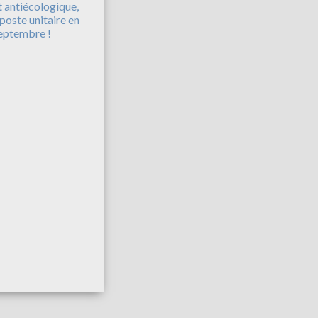
t antiécologique,
iposte unitaire en
eptembre !