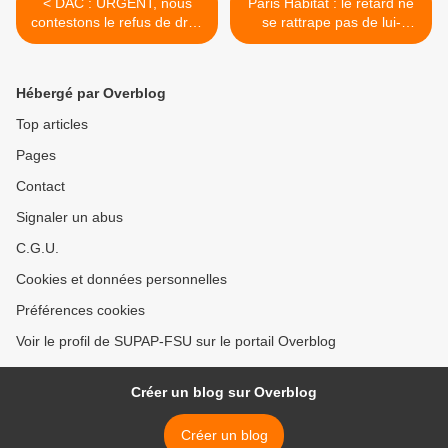
< DAC : URGENT, nous
Paris Habitat : le retard ne
contestons le refus de droit
se rattrape pas de lui-
de retrait. On continue !!!
même !!! >
Hébergé par Overblog
Top articles
Pages
Contact
Signaler un abus
C.G.U.
Cookies et données personnelles
Préférences cookies
Voir le profil de SUPAP-FSU sur le portail Overblog
Créer un blog sur Overblog
Créer un blog