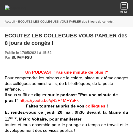
MENU
Accueil
» ECOUTEZ LES COLLEGUES VOUS PARLER des 8 jours de congés !
ECOUTEZ LES COLLEGUES VOUS PARLER des
8 jours de congés !
Publié le 17/05/2021 à 15:52
Par
SUPAP-FSU
Un PODCAST "Pas une minute de plus !"
Pour comprendre les raisons de la colère, place aux témoignages
des collègues adminis
tratifs, de bibliothèques, de la petite
enfance…
Il vous suffit de cliquer
sur le podcast "Pas une minute de
plus !"
https://youtu.be/qR3R4MFYuFk
Faites tourner auprès de vos
collègues
!
Et rendez-vo
us ce jeu
di 20 mai, 9h30 devant la Mairie du
ème
11
, Métro Voltaire, pour
manifester
toutes et tous ensemble pour le partage du temps de travail et le
développement des services publics !