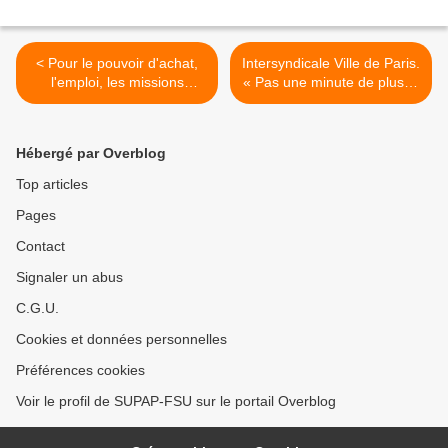
< Pour le pouvoir d'achat,
Intersyndicale Ville de Paris.
l'emploi, les missions
« Pas une minute de plus ».
publiques : TOUTES ET
Communiqué de presse >
TOUS MOBILISÉ·ES LE 15
JUIN
Hébergé par Overblog
Top articles
Pages
Contact
Signaler un abus
C.G.U.
Cookies et données personnelles
Préférences cookies
Voir le profil de SUPAP-FSU sur le portail Overblog