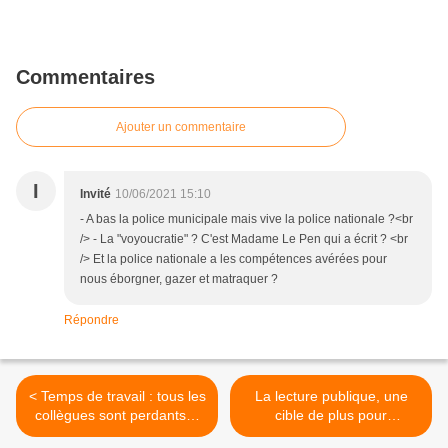
Commentaires
Ajouter un commentaire
I
Invité
10/06/2021 15:10
- A bas la police municipale mais vive la police nationale ?<br
/> - La "voyoucratie" ? C'est Madame Le Pen qui a écrit ? <br
/> Et la police nationale a les compétences avérées pour
nous éborgner, gazer et matraquer ?
Répondre
< Temps de travail : tous les
La lecture publique, une
collègues sont perdants…
cible de plus pour
les animatrices et
l’extrême-droite. Tous-tes