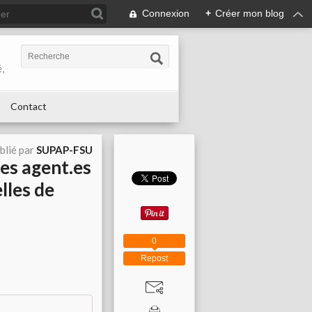
Connexion
+
Créer mon blog
,
Contact
blié par
SUPAP-FSU
es agent.es
lles de
0
Repost