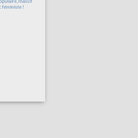
opulaire, massif
t féministe !