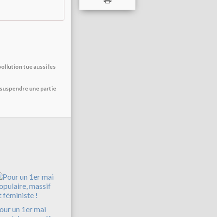
ollution tue aussi les
de suspendre une partie
our un 1er mai