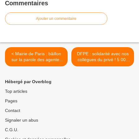
Commentaires
Ajouter un commentaire
< Mairie de Paris : bâillon
DFPE : solidarité avec nos
sur la parole des agentes
collègues du privé ! 5 000
contre les violences
euros versés par le SUPAP-
sexistes et sexuelles !
FSU pour soutenir nos
camarades >
Hébergé par Overblog
Top articles
Pages
Contact
Signaler un abus
C.G.U.