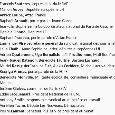
Francois
Sauterey
, coprésident du MRAP
Manon
Aubry
, Députée européene LFI
Annick
Coupé
, Attac France
Raphaël
Arnault
, porte parole Jeune Garde
Jean-Christophe
Sellin
Co-coordinateur national du Parti de Gauche
Daniele
Obono
, Deputée LFI
Raphael
Pradeau
, porte-parole d'Attac France
Emmanuel
Vire
Secrétaire général du syndicat national des journali
Leila
Chaïbi
, Anne-Sophie pelletier, députés européennes Lfi
Adrien
Quatennens
, Ugo
Bernalicis
, Loïc
Prudhomme
, Mathilde
Pa
Jean-Hugues
Ratenon
, Benedicte
Taurine
, Bastien
Lachaud
,
Muriel
Ressiguier
Caroline
Fiat
, Alexis
Corbière
, Michel
Larrive
, dépu
Rodrigo
Arenas
, porte-parole de la FCPE
Bénédicte
Monville
, Militante écologiste, conseillère municipale e
Melun
Jérôme
Gleizes
, conseiller de Paris EELV
Eddie
Jacquemart
, Président National de la CNL
Anthony
Smith
, responsable syndical au ministère du travail
Aurélien
Taché
, Député Les Nouveaux Démocrates
Pierre
Laurent
, Sénateur PCF et Vice président du Sénat