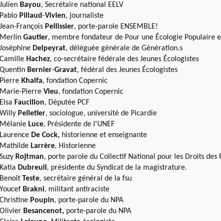
Julien
Bayou
, Secrétaire national EELV
Pablo
Pillaud
-
Vivien
, journaliste
Jean-François
Pellissier
, porte-parole ENSEMBLE!
Merlin
Gautier
, membre fondateur de Pour une Écologie Populaire et
Joséphine
Delpeyrat
, déléguée générale de Génération.s
Camille
Hachez
, co-secrétaire fédérale des Jeunes Écologistes
Quentin
Bernier
-
Gravat
, fédéral des Jeunes Écologistes
Pierre
Khalfa
, fondation Copernic
Marie-Pierre
Vieu
, fondation Copernic
Elsa
Faucillon
, Députée PCF
Willy
Pelletier
, sociologue, université de Picardie
Mélanie
Luce
, Présidente de l'UNEF
Laurence
De Cock,
historienne et enseignante
Mathilde
Larrère
, Historienne
Suzy
Rojtman
, porte parole du Collectif National pour les Droits de
Katia
Dubreuil
, présidente du Syndicat de la magistrature.
Benoit
Teste
, secrétaire général de la fsu
Youcef
Brakni
, militant antiraciste
Christine
Poupin
, porte-parole du NPA
Olivier
Besancenot,
porte-parole du NPA