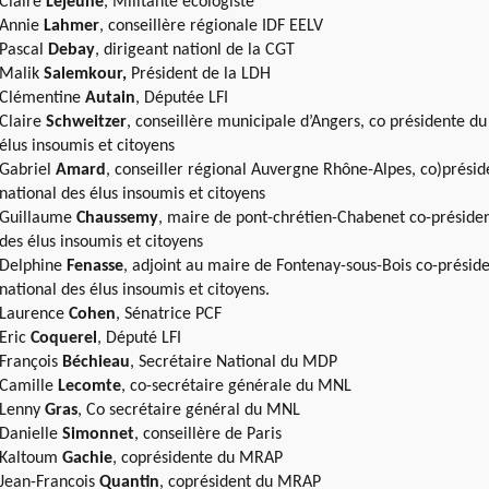
Claire
Lejeune
, Militante écologiste
Annie
Lahmer
, conseillère régionale IDF EELV
Pascal
Debay
, dirigeant nationl de la CGT
Malik
Salemkour,
Président de la LDH
Clémentine
Autain
, Députée LFI
Claire
Schweitzer
, conseillère municipale d’Angers, co présidente du
élus insoumis et citoyens
Gabriel
Amard
, conseiller régional Auvergne Rhône-Alpes, co)présid
national des élus insoumis et citoyens
Guillaume
Chaussemy
, maire de pont-chrétien-Chabenet co-présiden
des élus insoumis et citoyens
Delphine
Fenasse
, adjoint au maire de Fontenay-sous-Bois co-présid
national des élus insoumis et citoyens.
Laurence
Cohen
, Sénatrice PCF
Eric
Coquerel
, Député LFI
François
Béchieau
, Secrétaire National du MDP
Camille
Lecomte
, co-secrétaire générale du MNL
Lenny
Gras
, Co secrétaire général du MNL
Danielle
Simonnet
, conseillère de Paris
Kaltoum
Gachie
, coprésidente du MRAP
Jean-Francois
Quantin
, coprésident du MRAP