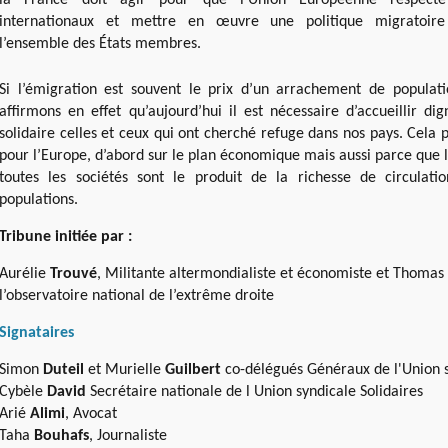
la France doit agir pour que l’Union Européenne respect
internationaux et mettre en œuvre une politique migratoir
l’ensemble des États membres.
Si l’émigration est souvent le prix d’un arrachement de populati
affirmons en effet qu’aujourd’hui il est nécessaire d’accueillir d
solidaire celles et ceux qui ont cherché refuge dans nos pays. Cela
pour l’Europe, d’abord sur le plan économique mais aussi parce que 
toutes les sociétés sont le produit de la richesse de circulat
populations.
Tribune initiée par :
Aurélie
Trouvé
, Militante altermondialiste et économiste et Thomas
l’observatoire national de l’extrême droite
Signataires
Simon
Duteil
et Murielle
Guilbert
co-délégués Généraux de l'Union s
Cybèle
David
Secrétaire nationale de l Union syndicale Solidaires
Arié
Alimi
, Avocat
Taha
Bouhafs
, Journaliste