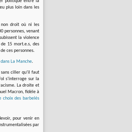
r politique entre la
eu plus loin dans les
non droit où ni les
000 personnes, venant
 subissent la violence
 de 15 mort.e.s, des
e de ces personnes.
t
dans La Manche
.
ans ciller qu’il faut
ol s’interroge sur la
 racisme. La droite et
uel Macron, fidèle à
 le choix des barbelés
evoir, pour venir en
instrumentalisées par