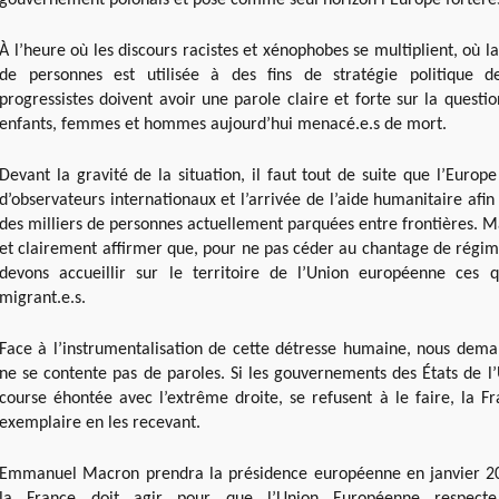
gouvernement polonais et pose comme seul horizon l’Europe fortere
À l’heure où les discours racistes et xénophobes se multiplient, où la
de personnes est utilisée à des fins de stratégie politique d
progressistes doivent avoir une parole claire et forte sur la questio
enfants, femmes et hommes aujourd’hui menacé.e.s de mort.
Devant la gravité de la situation, il faut tout de suite que l’Euro
d’observateurs internationaux et l’arrivée de l’aide humanitaire afin 
des milliers de personnes actuellement parquées entre frontières. M
et clairement affirmer que, pour ne pas céder au chantage de régime
devons accueillir sur le territoire de l’Union européenne ces q
migrant.e.s.
Face à l’instrumentalisation de cette détresse humaine, nous dem
ne se contente pas de paroles. Si les gouvernements des États de l’
course éhontée avec l’extrême droite, se refusent à le faire, la F
exemplaire en les recevant.
Emmanuel Macron prendra la présidence européenne en janvier 20