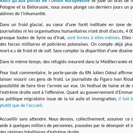
Alors qu’aux portes de l’Union européenne
se joue un bras de fe
Pologne et la Biélorussie, nous avons plongé ces derniers jours un p
abîmes de l’inhumanité.
Dans un froid glacial, au cœur d’une forêt instituée en zone de 
journalistes ni les organisations humanitaires n’ont droit d’accès, 4 
presque toutes de Syrie ou d’Irak,
sont livrées à elles-mêmes
. Elles
des forces militaires et policières polonaises. On compte déjà plus
mort.e.s de froid et de soif. Sans compter la disparition d’une dizain
Dans le même temps, des réfugiés meurent dans la Méditerranée e
Pour tout commentaire, le porte-parole du RN Julien Odoul affirme s
laisser mourir ces gens de froid. Le journaliste du Figaro Ivan Riouf
possibilité de faire tirer l’armée sur eux. Un festival de haine et de
l’extrême droite sont à l’offensive. Quant au gouvernement d’Emman
sa politique migratoire issue de la loi asile et immigration,
il fait
plutôt que de l’accueil
.
Accueillir sans attendre. Nous devons, collectivement, assumer ce d
aide à quelques milliers de personnes, poussées par le désespoir et 
des régimes totalitaires d’extrême droite.