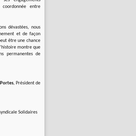
e ses engagements
e coordonnée entre
ons dévastées, nous
ignement et de façon
 peut être une chance
l’histoire montre que
ions permanentes de
Portes
, Président de
yndicale Solidaires