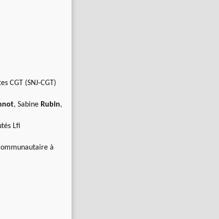
stes CGT (SNJ-CGT)
nnot
, Sabine
Rubin
,
tés Lfi
t communautaire à