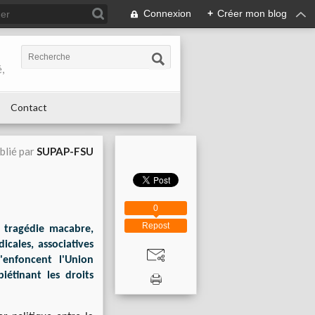
Connexion
+
Créer mon blog
,
Contact
blié par
SUPAP-FSU
0
Repost
 tragédie macabre,
icales, associatives
enfoncent l'Union
iétinant les droits