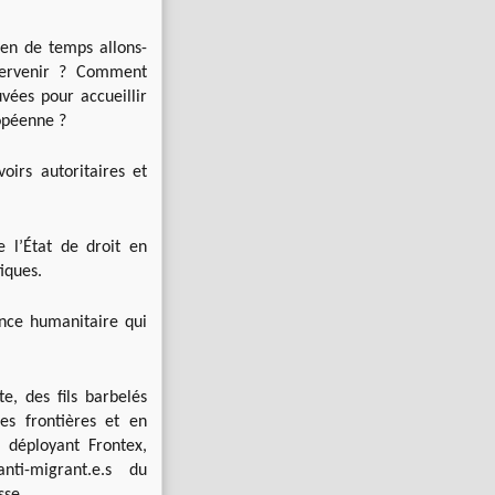
en de temps allons-
tervenir ? Comment
vées pour accueillir
opéenne ?
irs autoritaires et
e l’État de droit en
tiques.
ence humanitaire qui
e, des fils barbelés
es frontières et en
 déployant Frontex,
ti-migrant.e.s du