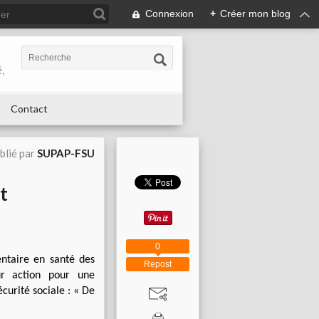
Connexion
+
Créer mon blog
,
Contact
blié par
SUPAP-FSU
t
0
entaire en santé des
Repost
eur action pour une
curité sociale : « De