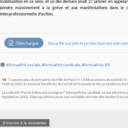
mobilisation en ce sens, et ce dès demain jeudi 27 janvier en appelan
joindre massivement à la grève et aux manifestations dans le 
interprofessionnelle d’action.
Télécharger
Sécurité sociale et protection sociale c
,
,
#Actualité sociale
#Actualité syndicale
#Actualités RH
Toujours plus de précarité à la Ville de Paris !!! 1 838 vacataires de la DASCO o
910h en 2021 et peuvent bénéficier du forfait APS annuel et des prestations A
Le collectif "Pas de bébés à la consigne !" interpelle les candidat.es aux élections
législatives 2022. 20 propositions pour une véritable réforme des modes d'accuei
S'inscrire à la newsletter