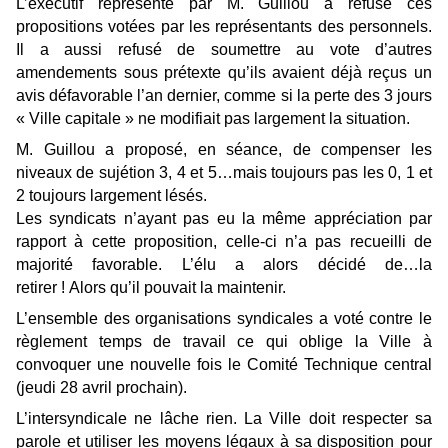
L’exécutif représenté par M. Guillou a refusé ces
propositions votées par les représentants des personnels.
Il a
aussi refusé
de soumettre au vote d’autres
amendements sous prétexte qu’ils avaient déjà reçus un
avis défavorable l’an dernier, comme si la perte des 3 jours
« Ville capitale » ne modifiait pas largement la situation.
M. Guillou a proposé, en séance, de compenser les
niveaux de sujétion 3, 4 et 5…mais toujours pas
les 0, 1
et
2 toujours largement lésés.
Les syndicats n’ayant pas eu la même appréciation par
rapport à cette proposition, celle-ci n’a pas recueilli de
majorité favorable. L’élu a alors décidé de…la
retirer !
Alors qu’il pouvait la maintenir.
L’ensemble des organisations syndicales a voté contre le
règlement temps de travail ce qui oblige la Ville à
convoquer une nouvelle fois le Comité
Technique central
(jeudi 28 avril
prochain).
L’intersyndicale ne lâche rien. La Ville doit respecter sa
parole et utiliser les moyens légaux à sa disposition pour