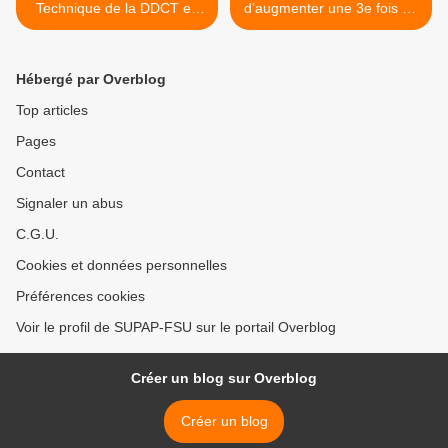
Technique de la DDCT en
d’augmenter une 3e fois en
soutien aux agent.es
7 mois les taux de certaines
vacations…mais toujours
au minimum légal…au
Hébergé par Overblog
centime près ! >
Top articles
Pages
Contact
Signaler un abus
C.G.U.
Cookies et données personnelles
Préférences cookies
Voir le profil de SUPAP-FSU sur le portail Overblog
Créer un blog sur Overblog
Créer un blog