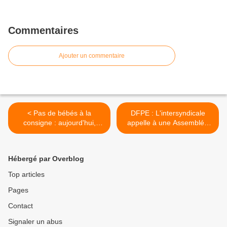
Commentaires
Ajouter un commentaire
< Pas de bébés à la
DFPE : L'intersyndicale
consigne : aujourd'hui,
appelle à une Assemblée
pénurie de
Générale des agent.es de
professionnel.les qualifié.es
la DFPE >
en crèche. Demain, pénurie
Hébergé par Overblog
de bébés épanouis et
réjouis ! Toutes et tous en
Top articles
grève le 6 octobre !
Pages
Contact
Signaler un abus