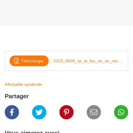
Télécharger
2223_0609_cp_la_fsu_ne_se_rendra_pas_au_lancement_CNR
#Actualité syndicale
Partager