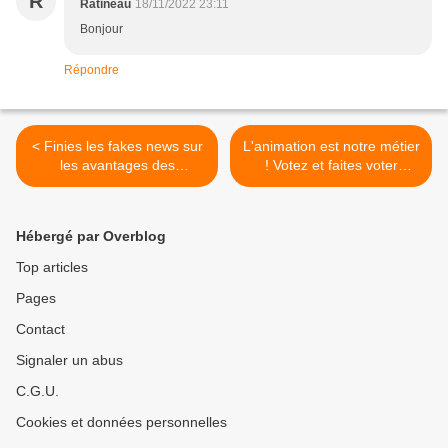
R
Ratineau
18/11/2022 23:11
Bonjour
Répondre
< Finies les fakes news sur
L'animation est notre métier
les avantages des
! Votez et faites voter
fonctionnaires en matière
SUPAP-FSU pour améliorer
de retraite ?
vos conditions de travail et
de rémunération ! >
Hébergé par Overblog
Top articles
Pages
Contact
Signaler un abus
C.G.U.
Cookies et données personnelles