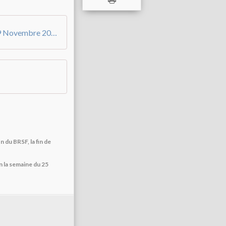
Appel à la manifestation #NousToutes 19 Novembre 2022 (1)
du BRSF, la fin de
n la semaine du 25