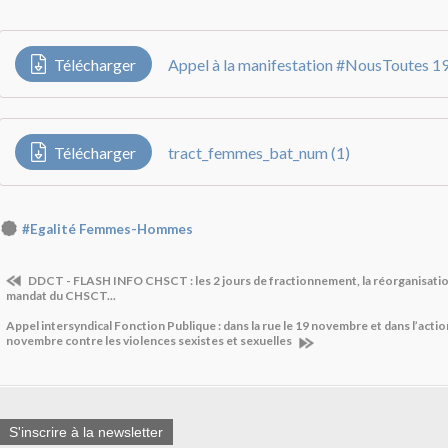
Télécharger
Télécharger
tract_femmes_bat_num (1)
#Egalité Femmes-Hommes
DDCT - FLASH INFO CHSCT : les 2 jours de fractionnement, la réorganisation 
mandat du CHSCT...
Appel intersyndical Fonction Publique : dans la rue le 19 novembre et dans l’actio
novembre contre les violences sexistes et sexuelles
S'inscrire à la newsletter