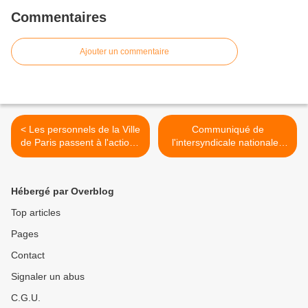
Commentaires
Ajouter un commentaire
< Les personnels de la Ville
Communiqué de
de Paris passent à l'action !
l'intersyndicale nationale :
Et maintenant tous.tes en
toujours nombreuses et
grève et en manifestation !
nombreux, déterminé.e.s à
gagner le retrait >
Hébergé par Overblog
Top articles
Pages
Contact
Signaler un abus
C.G.U.