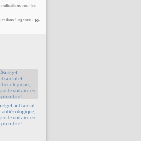
vendications pour les
 et dans l’urgence !
udget antisocial
t antiécologique,
iposte unitaire en
eptembre !