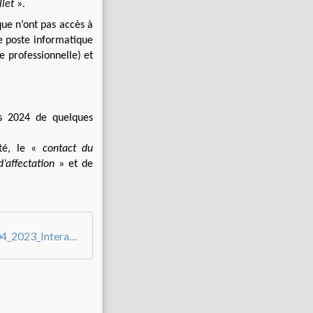
llet
».
que n’ont pas accès à
de poste informatique
e professionnelle) et
s 2024 de quelques
ité, le «
contact du
d’affectation
» et de
Conges_bonifies_Demande_Formulaire_04_2023_Interactif