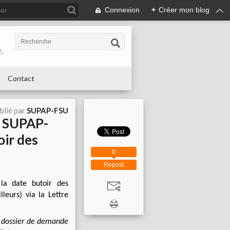
Connexion
+
Créer mon blog
,
Contact
blié par
SUPAP-FSU
e SUPAP-
oir des
0
Repost
la date butoir des
leurs) via la Lettre
Le dossier de demande