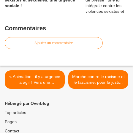
sexistes et sexuelles, une urgence
sociale !
Commentaires
Ajouter un commentaire
< Animation : il y a urgence
Marche contre le racisme et
à agir ! Vers une
le fascisme, pour la justice
mobilisation nationale de
sociale et l’égalité. RDV ce
l'animation à la rentrée ?
dimanche 21 juin à 14h
métro Barbès >
Hébergé par Overblog
Top articles
Pages
Contact