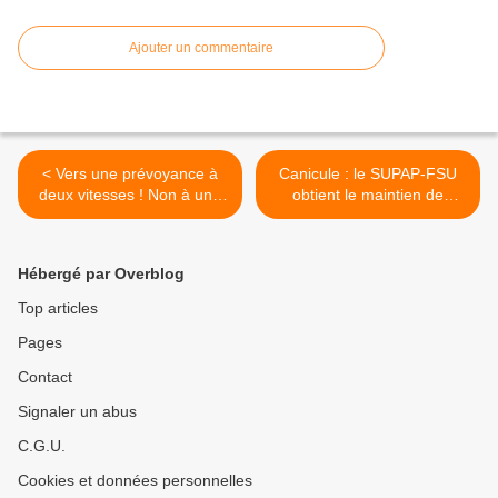
Ajouter un commentaire
< Vers une prévoyance à
Canicule : le SUPAP-FSU
deux vitesses ! Non à une
obtient le maintien de
action sociale au rabais !
rémunération des
vacataires privé.es d’activité
! >
Hébergé par Overblog
Top articles
Pages
Contact
Signaler un abus
C.G.U.
Cookies et données personnelles