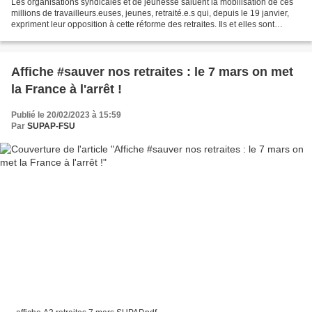
Les organisations syndicales et de jeunesse saluent la mobilisation de ces
millions de travailleurs.euses, jeunes, retraité.e.s qui, depuis le 19 janvier,
expriment leur opposition à cette réforme des retraites. Ils et elles sont
déterminé.e.s à empêcher...
Affiche #sauver nos retraites : le 7 mars on met
la France à l'arrêt !
Publié le 20/02/2023 à 15:59
Par
SUPAP-FSU