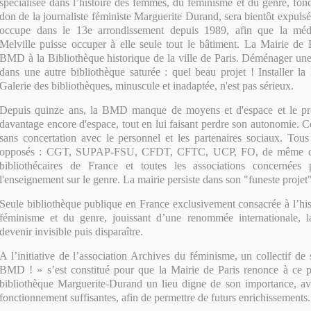
spécialisée dans l’histoire des femmes, du féminisme et du genre, fo
don de la journaliste féministe Marguerite Durand, sera bientôt expuls
occupe dans le 13e arrondissement depuis 1989, afin que la médi
Melville puisse occuper à elle seule tout le bâtiment. La Mairie de Pa
BMD à la Bibliothèque historique de la ville de Paris. Déménager une
dans une autre bibliothèque saturée : quel beau projet ! Installer l
Galerie des bibliothèques, minuscule et inadaptée, n'est pas sérieux.
Depuis quinze ans, la BMD manque de moyens et d'espace et le proj
davantage encore d'espace, tout en lui faisant perdre son autonomie. Ce
sans concertation avec le personnel et les partenaires sociaux. Tous
opposés : CGT, SUPAP-FSU, CFDT, CFTC, UCP, FO, de même que
bibliothécaires de France et toutes les associations concernées 
l'enseignement sur le genre. La mairie persiste dans son "funeste projet
Seule bibliothèque publique en France exclusivement consacrée à l’hi
féminisme et du genre, jouissant d’une renommée internationale,
devenir invisible puis disparaître.
A l’initiative de l’association Archives du féminisme, un collectif de
BMD ! » s’est constitué pour que la Mairie de Paris renonce à ce pr
bibliothèque Marguerite-Durand un lieu digne de son importance, av
fonctionnement suffisantes, afin de permettre de futurs enrichissements.