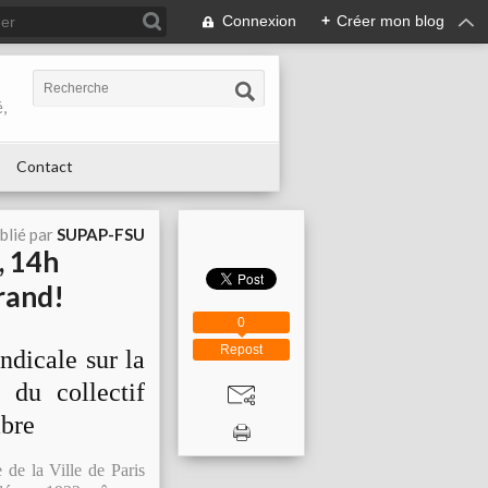
Connexion
+
Créer mon blog
,
Contact
blié par
SUPAP-FSU
, 14h
rand!
0
Repost
ndicale sur la
du collectif
bre
de la Ville de Paris