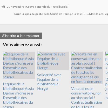
20 novembre : Grève générale du Travail Social
Toujours pas de geste de la Mairie de Paris pour les CUI… Mais les collè
S'inscrire à la newsletter
Vous aimerez aussi :
Solidarité avec
l'équipe de la
D
L’équipe de la
bibliothèque
p
bibliothèque Assia
Hergé
Vacataires en
j
Djebar s’adresse à
conservatoire, non
«
l’ensemble des
au plan social !
b
bibliothécaires du
Contractualisation
réseau
de tous.tes les