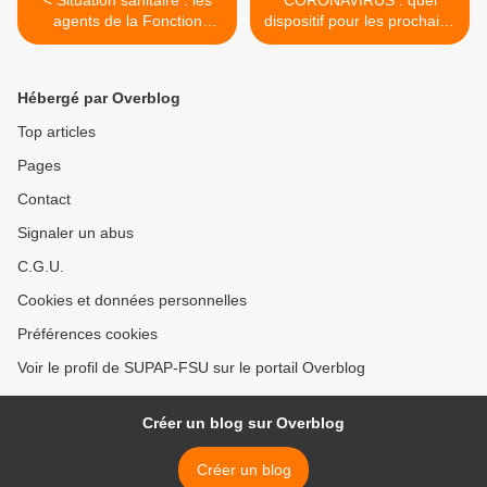
< Situation sanitaire : les
CORONAVIRUS : quel
agents de la Fonction
dispositif pour les prochains
publique exigent des
jours à la DASCO ? >
réponses
Hébergé par Overblog
Top articles
Pages
Contact
Signaler un abus
C.G.U.
Cookies et données personnelles
Préférences cookies
Voir le profil de SUPAP-FSU sur le portail Overblog
Créer un blog sur Overblog
Créer un blog