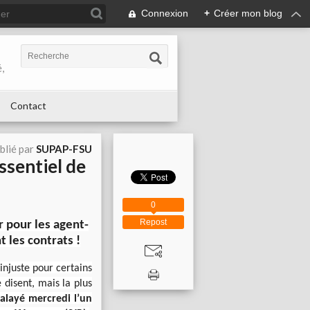
Connexion
+
Créer mon blog
,
Contact
blié par
SUPAP-FSU
essentiel de
0
Repost
r pour les agent-
t les contrats !
njuste pour certains
 disent, mais la plus
balayé mercredi l’un