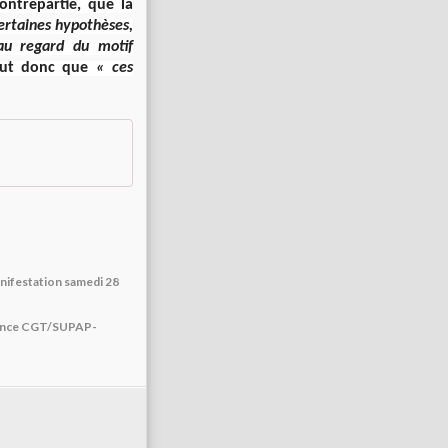
ntrepartie, que la
certaines hypothèses,
au regard du motif
clut donc que
« ces
anifestation samedi 28
enfance CGT/SUPAP-