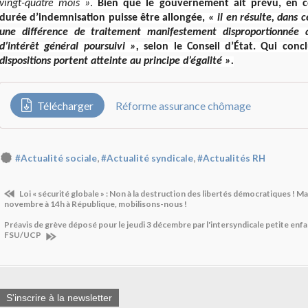
vingt-quatre mois »
.
Bien que le gouvernement ait prévu, en co
durée d’indemnisation puisse être allongée,
« il en résulte, dans 
une différence de traitement manifestement disproportionnée 
d’intérêt général poursuivi »,
selon le Conseil d’État. Qui con
dispositions portent atteinte au principe d’égalité ».
Télécharger
Réforme assurance chômage
,
,
#Actualité sociale
#Actualité syndicale
#Actualités RH
Loi « sécurité globale » : Non à la destruction des libertés démocratiques ! M
novembre à 14h à République, mobilisons-nous !
Préavis de grève déposé pour le jeudi 3 décembre par l'intersyndicale petite 
FSU/UCP
S'inscrire à la newsletter