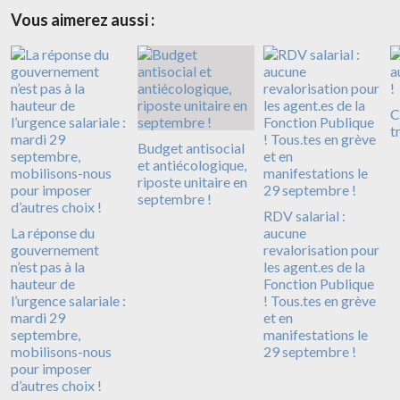
Vous aimerez aussi :
C
tr
Budget antisocial
et antiécologique,
riposte unitaire en
septembre !
RDV salarial :
La réponse du
aucune
gouvernement
revalorisation pour
n’est pas à la
les agent.es de la
hauteur de
Fonction Publique
l’urgence salariale :
! Tous.tes en grève
mardi 29
et en
septembre,
manifestations le
mobilisons-nous
29 septembre !
pour imposer
d’autres choix !