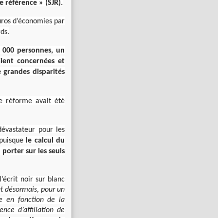
e référence » (SJR).
euros d’économies par
ds.
 000 personnes, un
aient concernées et
 grandes disparités
te réforme avait été
dévastateur pour les
 puisque
le calcul du
 porter sur les seuls
l’écrit noir sur blanc
ut désormais, pour un
e en fonction de la
nce d’affiliation de