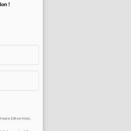
ion !
 mai à 10h en Visio,