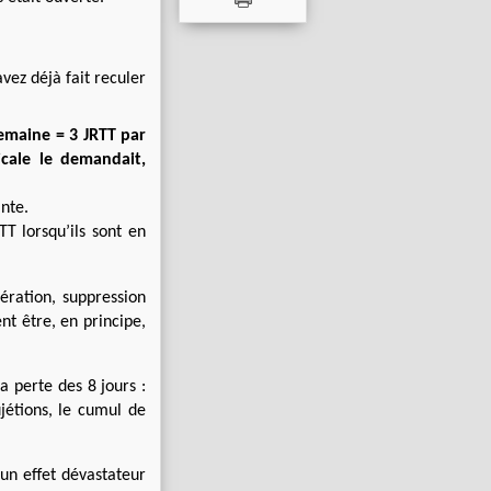
vez déjà fait reculer
semaine = 3 JRTT par
cale le demandait,
ante.
T lorsqu’ils sont en
ération, suppression
ent être,
en principe,
 perte des 8 jours :
ujétions, le cumul de
 un effet dévastateur