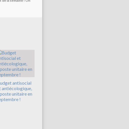
t de la semaine ! On
udget antisocial
t antiécologique,
iposte unitaire en
eptembre !