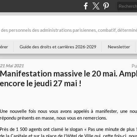
des personnels des administrations parisiennes, combatif, déterminé
érer
Guide des droits et carrières 2026-2029
Newsletter
21 Mai 2021
Pu
Manifestation massive le 20 mai. Ampl
encore le jeudi 27 mai !
Une nouvelle fois nous vous avons appelé
s
à manifester, une nouv
répondu présents en masse, nous vous en remercions.
Près de 1 500 agents
ont
clamé
le slogan « Pas une minute de plus !
de la
C
apitale et sur la place de l’Hôtel de Ville qui,
cette fois-ci,
nous