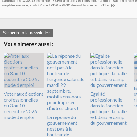
L’animation DASCO en force ! Bravo à toutes et tous pour la mobilisation d’hier e
amplifie encore jeudi 27 mai ! RDV à 9h30 devant la mairie du 13e
S'inscrire à la newsletter
Vous aimerez aussi :
B
Voter aux élections
Egalité
e
professionnelles
professionnelle
r
du 3 au 10
dans la fonction
s
décembre 2026 :
publique : la balle
mode d’emploi
La réponse du
est dans le camp
gouvernement
du gouvernement
n’est pas à la
hauteur de