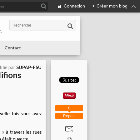
Connexion
+
Créer mon blog
,
Contact
blié par
SUPAP-FSU
ifions
0
elle fois vous avez
Repost
 » à travers les rues
 était ouverte.