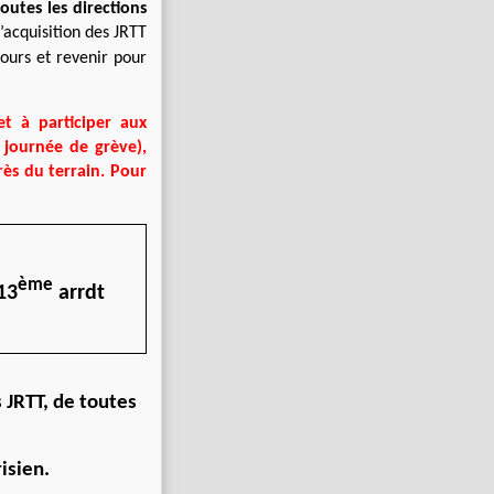
outes les directions
d’acquisition des JRTT
jours
et revenir
pour
et à participer aux
 journée de grève),
rès du terrain. Pour
ème
13
arrdt
s JRTT, de toutes
isien.