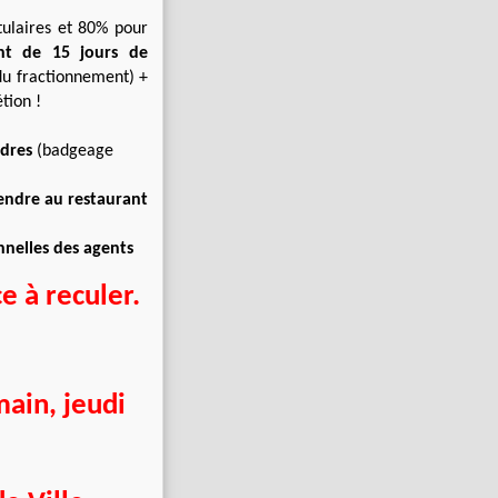
tulaires et 80% pour
ent de 15 jours de
 du fractionnement) +
tion !
dres
(badgeage
endre au restaurant
nnelles des agents
e à reculer.
ain, jeudi