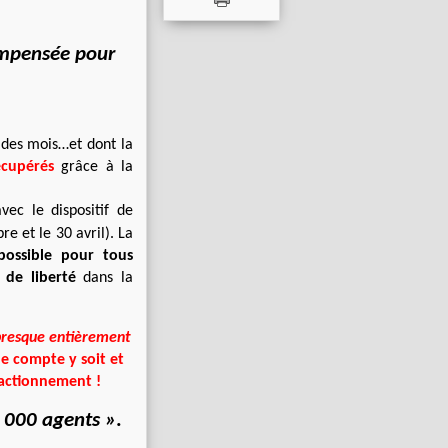
ompensée pour
s des mois…et dont la
écupérés
grâce à la
avec le dispositif de
e et le 30 avril). La
possible pour tous
 de liberté
dans la
presque entièrement
e compte y soit et
ractionnement !
5 000 agents »
.