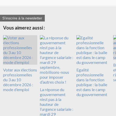
S'inscrire à la newsletter
Vous aimerez aussi :
B
Voter aux élections
Egalité
e
professionnelles
professionnelle
r
du 3 au 10
dans la fonction
s
décembre 2026 :
publique : la balle
mode d’emploi
La réponse du
est dans le camp
gouvernement
du gouvernement
n’est pas à la
hauteur de
l’urgence salariale :
mardi 29