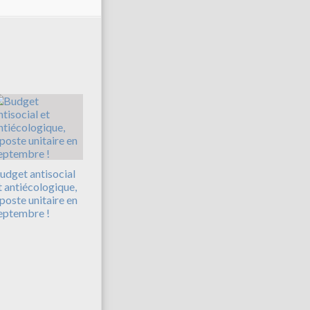
udget antisocial
t antiécologique,
iposte unitaire en
eptembre !