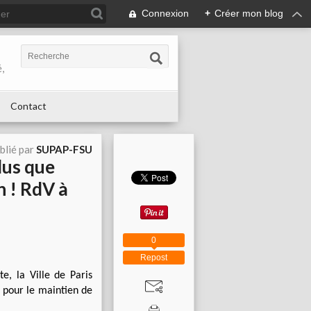
Connexion
+
Créer mon blog
,
Contact
blié par
SUPAP-FSU
lus que
n ! RdV à
0
Repost
e, la Ville de Paris
n pour le maintien de