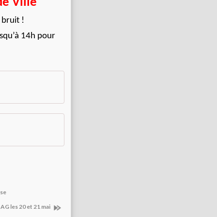
de Ville
bruit !
jusqu’à 14h pour
sse
 AG les 20 et 21 mai