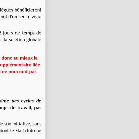
llègues bénéficieront
ajout d’un seul niveau
3 jours de temps de
r la sujétion globale
a donc au mieux le
supplémentaire liée
i ne pourront pas
nime des cycles de
mps de travail, pas
e son initiative, sans
dont le Flash Info ne