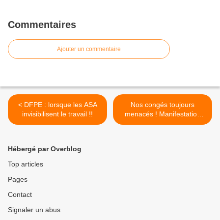
Commentaires
Ajouter un commentaire
< DFPE : lorsque les ASA
Nos congés toujours
invisibilisent le travail !!
menacés ! Manifestation
Vendredi 18 juin 2021 à
9h30 : porte Saint-Martin,
Paris 10e, direction Hôtel
Hébergé par Overblog
de Ville ! >
Top articles
Pages
Contact
Signaler un abus