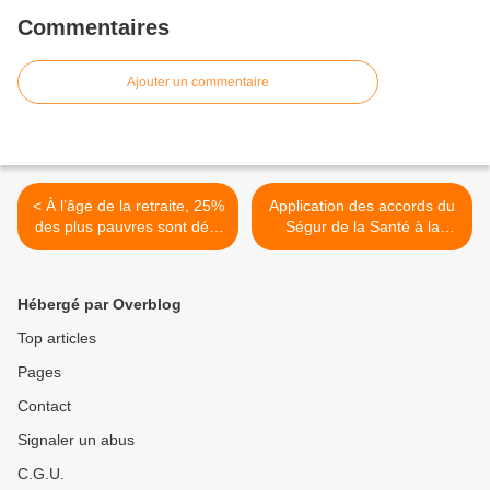
Commentaires
Ajouter un commentaire
< À l’âge de la retraite, 25%
Application des accords du
des plus pauvres sont déjà
Ségur de la Santé à la
morts ! Pas une minute de
DFPE >
plus, droit à la retraite à 60
ans !
Hébergé par Overblog
Top articles
Pages
Contact
Signaler un abus
C.G.U.