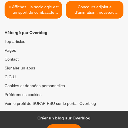
< Affiches : la sociologie est
Concours adjoint.e
un sport de combat...le
d’animation : nouveau
travail social aussi ! Le 1er
couac DRH !!! La Ville
février, toutes et tous en
présente un concours C2…
grève et en manifestation !
comme un recrutement C1 !
Hébergé par Overblog
Des moyens pour le social,
>
pas pour le capital !
Top articles
Pages
Contact
Signaler un abus
C.G.U.
Cookies et données personnelles
Préférences cookies
Voir le profil de SUPAP-FSU sur le portail Overblog
Créer un blog sur Overblog