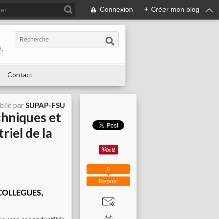
Connexion
+
Créer mon blog
,
Contact
blié par
SUPAP-FSU
chniques et
riel de la
0
Repost
 COLLEGUES,