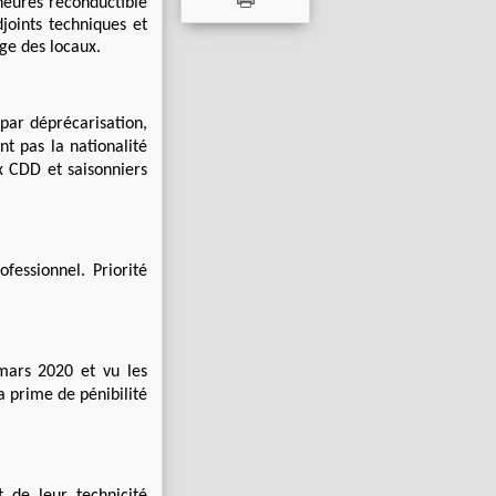
heures reconductible
joints techniques et
age des locaux.
par déprécarisation,
t pas la nationalité
ux CDD et saisonniers
essionnel. Priorité
mars 2020 et vu les
la prime de pénibilité