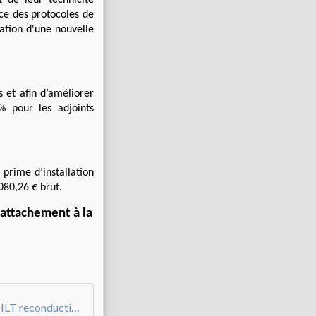
 de leur technicité
ce des protocoles de
éation d'une nouvelle
 et afin d’améliorer
% pour les adjoints
 prime d’installation
80,26 € brut.
 attachement à la
Intersyndicale CGT-SUPAP FSU Grève DILT reconductible mardi 22 mars 2022