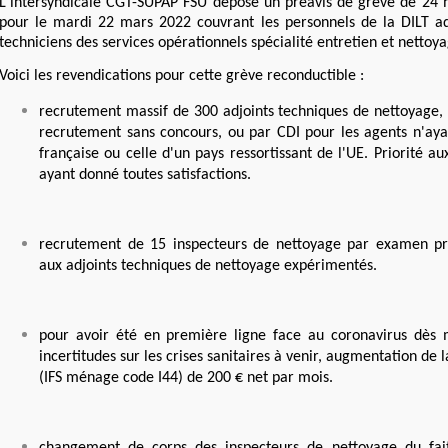
L'intersyndicale CGT-SUPAP FSU dépose un préavis de grève de 24 
pour le mardi 22 mars 2022 couvrant les personnels de la DILT ad
techniciens des services opérationnels spécialité entretien et nettoy
Voici les revendications pour cette grève reconductible :
recrutement massif de 300 adjoints techniques de nettoyage, 
recrutement sans concours, ou par CDI pour les agents n'ayan
française ou celle d'un pays ressortissant de l'UE. Priorité a
ayant donné toutes satisfactions.
recrutement de 15 inspecteurs de nettoyage par examen prof
aux adjoints techniques de nettoyage expérimentés.
pour avoir été en première ligne face au coronavirus dès 
incertitudes sur les crises sanitaires à venir, augmentation de 
(IFS ménage code I44) de 200 € net par mois.