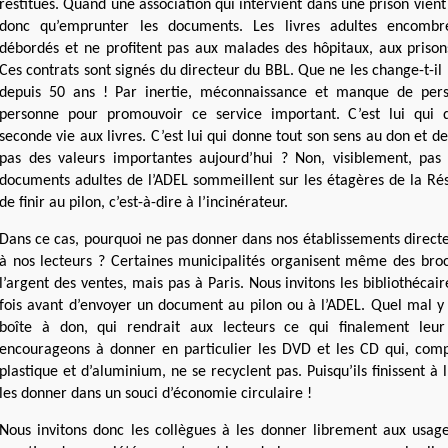
restitués. Quand une association qui intervient dans une prison vient 
donc qu’emprunter les documents. Les livres adultes encombre
débordés et ne profitent pas aux malades des hôpitaux, aux prison
Ces contrats sont signés du directeur du BBL. Que ne les change-t-i
depuis 50 ans ! Par inertie, méconnaissance et manque de perso
personne pour promouvoir ce service important. C’est lui qui
seconde vie aux livres. C’est lui qui donne tout son sens au don et d
pas des valeurs importantes aujourd’hui ? Non, visiblement, pas 
documents adultes de l’ADEL sommeillent sur les étagères de la Ré
de finir au pilon, c’est-à-dire à l’incinérateur.
Dans ce cas, pourquoi ne pas donner dans nos établissements direc
à nos lecteurs ? Certaines municipalités organisent même des bro
l’argent des ventes, mais pas à Paris. Nous invitons les bibliothécair
fois avant d’envoyer un document au pilon ou à l’ADEL. Quel mal y a
boîte à don, qui rendrait aux lecteurs ce qui finalement leu
encourageons à donner en particulier les DVD et les CD qui, com
plastique et d’aluminium, ne se recyclent pas. Puisqu’ils finissent à 
les donner dans un souci d’économie circulaire !
Nous invitons donc les collègues à les donner librement aux usage