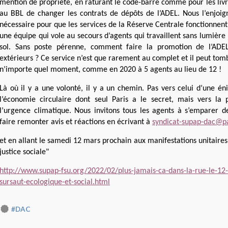
mention de propriété, en raturant le code-barre comme pour les li
au BBL de changer les contrats de dépôts de l’ADEL. Nous l’enjoign
nécessaire pour que les services de la Réserve Centrale fonctionnent
une équipe qui vole au secours d’agents qui travaillent sans lumière 
sol. Sans poste pérenne, comment faire la promotion de l’ADE
extérieurs ? Ce service n’est que rarement au complet et il peut tomb
n’importe quel moment, comme en 2020 à 5 agents au lieu de 12 !
Là où il y a une volonté, il y a un chemin. Pas vers celui d’une én
l’économie circulaire dont seul Paris a le secret, mais vers la
l’urgence climatique. Nous invitons tous les agents à s’emparer d
faire remonter avis et réactions en écrivant à
syndicat-supap-dac@pa
et en allant le samedi 12 mars prochain aux manifestations unitaires 
justice sociale"
http://www.supap-fsu.org/2022/02/plus-jamais-ca-dans-la-rue-le-12
sursaut-ecologique-et-social.html
#DAC