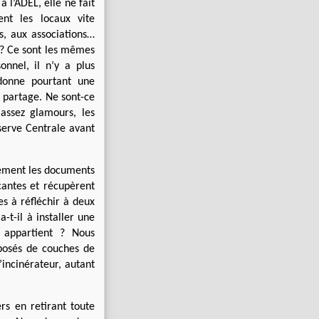
à l’ADEL, elle ne fait
nt les locaux vite
s, aux associations…
l ? Ce sont les mêmes
nnel, il n’y a plus
 donne pourtant une
e partage. Ne sont-ce
assez glamours, les
serve Centrale avant
tement les documents
cantes et récupèrent
es à réfléchir à deux
-t-il à installer une
r appartient ? Nous
posés de couches de
l’incinérateur, autant
rs en retirant toute