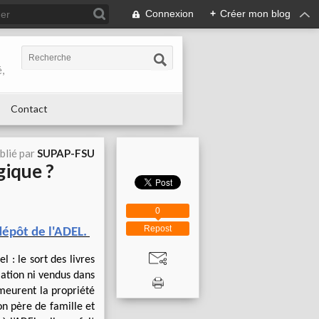
Connexion
+
Créer mon blog
,
Contact
blié par
SUPAP-FSU
gique ?
0
Repost
dépôt de l'ADEL.
 : le sort des livres
iation ni vendus dans
emeurent la propriété
bon père de famille et