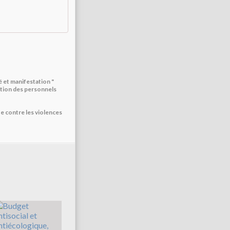
é et manifestation "
ation des personnels
te contre les violences