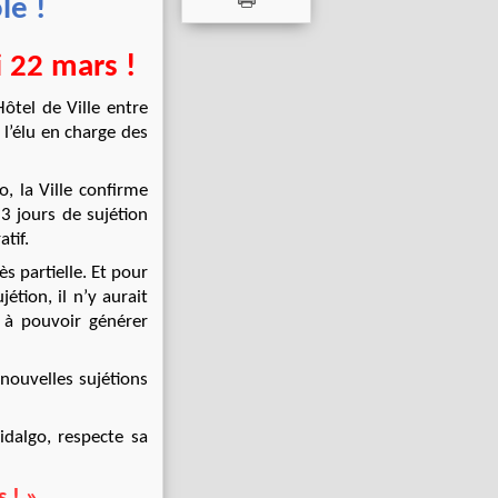
le !
i 22 mars !
ôtel de Ville entre
 l’élu en charge des
a Ville confirme
3 jours de sujétion
tif.
 partielle. Et pour
étion, il n’y aurait
 à pouvoir générer
ouvelles sujétions
go, respecte sa
 ! »