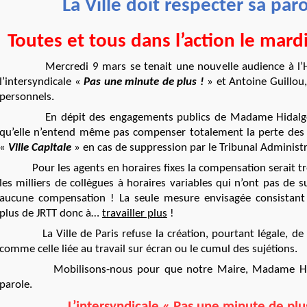
La Ville doit respecter sa paro
Toutes et tous dans l’action le mard
Mercredi 9 mars se tenait une nouvelle audience à l’H
l’intersyndicale «
Pas une minute de plus !
» et Antoine Guillou,
personnels.
En dépit des engagements publics de Madame Hidalgo, l
qu’elle n’entend même pas compenser totalement la perte des 
«
Ville Capitale
» en cas de suppression par le Tribunal Administra
Pour les agents en horaires fixes la compensation serait très
les milliers de collègues à horaires variables qui n’ont pas de suj
aucune compensation ! La seule mesure envisagée consistant
plus de JRTT donc à…
travailler plus
!
La Ville de Paris refuse la création, pourtant légale, de n
comme celle liée
au travail sur écran ou le cumul des sujétions.
Mobilisons-nous pour que notre Maire, Madame Hidal
parole
.
L’intersyndicale « Pas une minute de plus