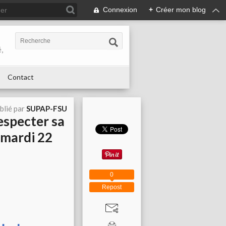
Connexion
+
Créer mon blog
,
Contact
blié par
SUPAP-FSU
respecter sa
e mardi 22
0
Repost