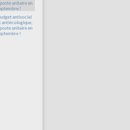
udget antisocial
t antiécologique,
iposte unitaire en
eptembre !