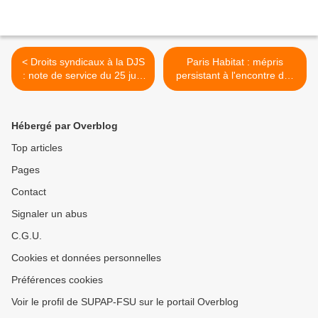
< Droits syndicaux à la DJS
Paris Habitat : mépris
: note de service du 25 juin
persistant à l'encontre des
2015
salarié.es les moins
payé.es ! >
Hébergé par Overblog
Top articles
Pages
Contact
Signaler un abus
C.G.U.
Cookies et données personnelles
Préférences cookies
Voir le profil de SUPAP-FSU sur le portail Overblog