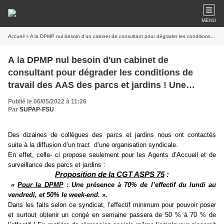
MENU
Accueil
» A la DPMP nul besoin d'un cabinet de consultant pour dégrader les conditions de travail des AAS des parcs et jardins ! Une organisation syndicale s'en charge !
A la DPMP nul besoin d'un cabinet de
consultant pour dégrader les conditions de
travail des AAS des parcs et jardins ! Une
organisation syndicale s'en charge !
Publié le 06/05/2022 à 11:26
Par
SUPAP-FSU
Des dizaines de collègues des parcs et jardins nous ont contactés
suite à la diffusion d’un tract d’une organisation syndicale.
En effet, celle- ci propose seulement pour les Agents d’Accueil et de
surveillance des parcs et jardins :
Proposition de la CGT ASPS 75
:
«
Pour la DPMP
: Une présence à 70% de l’effectif du lundi au
vendredi, et 50% le week-end. ».
Dans les faits selon ce syndicat, l’effectif minimum pour pouvoir poser
et surtout obtenir un congé en semaine passera de 50 % à 70 % de