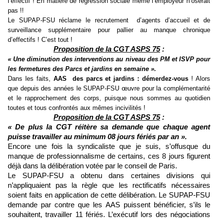
l’effectif ! En matière de régression sociale même l’employeur n’oserait
pas !!
Le SUPAP-FSU réclame le recrutement d’agents d’accueil et de
surveillance supplémentaire pour pallier au manque chronique
d’effectifs ! C’est tout !
Proposition de la CGT ASPS 75
:
« Une diminution des interventions au niveau des PM et ISVP pour
les fermetures des Parcs et jardins en semaine ».
Dans les faits,
AAS des parcs et jardins : démerdez-vous
! Alors
que depuis des années le SUPAP-FSU œuvre pour la complémentarité
et le rapprochement des corps, puisque nous sommes au quotidien
toutes et tous confrontés aux mêmes incivilités !
Proposition de la CGT ASPS 75
:
« De plus la CGT réitère sa demande que chaque agent
puisse travailler au minimum 08 jours fériés par an ».
Encore une fois la syndicaliste que je suis, s’offusque du
manque de professionnalisme de certains, ces 8 jours figurent
déjà dans la délibération votée par le conseil de Paris.
Le SUPAP-FSU a obtenu dans certaines divisions qui
n’appliquaient pas la règle que les rectificatifs nécessaires
soient faits en application de cette délibération. Le SUPAP-FSU
demande par contre que les AAS puissent bénéficier, s’ils le
souhaitent, travailler 11 fériés. L’exécutif lors des négociations